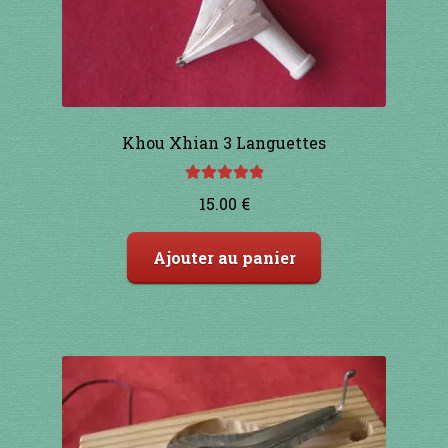
91 à 100€
101 à 110€
Khou Xhian 3 Languettes
111 à 120€
Note
5.00
sur
121 à 130€
15.00
€
5
131 à 140€
Ajouter au panier
141 à 150€
151€ et +
SHOP