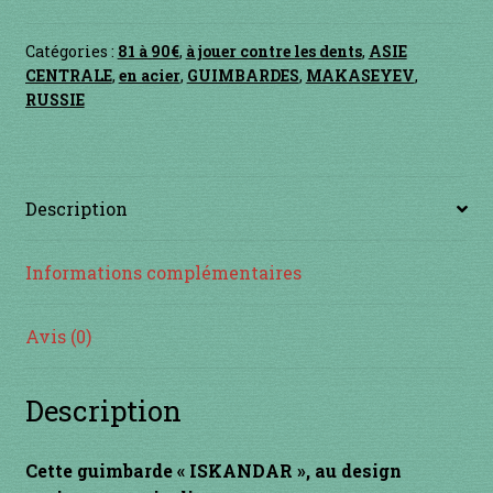
Contact
Catégories :
81 à 90€
,
à jouer contre les dents
,
ASIE
en acier
CENTRALE
,
en acier
,
GUIMBARDES
,
MAKASEYEV
,
RUSSIE
en bambou
en bois
Description
en bronze
Informations complémentaires
en cuivre
Avis (0)
en laiton
Description
en plastique
Cette guimbarde « ISKANDAR », au design
GUIMBARDES