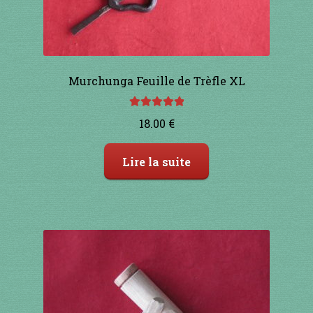
1 à 10€
11 à 20€
21 à 30€
Murchunga Feuille de Trèfle XL
31 à 40€
Note
5.00
sur
18.00
€
5
41 à 50€
Lire la suite
51 à 60€
61 à 70€
71 à 80€
81 à 90€