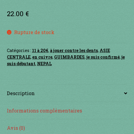
Contact
22.00
€
en acier
Rupture de stock
en bambou
en bois
Catégories :
11 à 20€
,
à jouer contre les dents
,
ASIE
CENTRALE
,
en cuivre
,
GUIMBARDES
,
je suis confirmé
,
je
suis débutant
,
NEPAL
en bronze
en cuivre
Description
en laiton
Informations complémentaires
en plastique
Avis (0)
GUIMBARDES