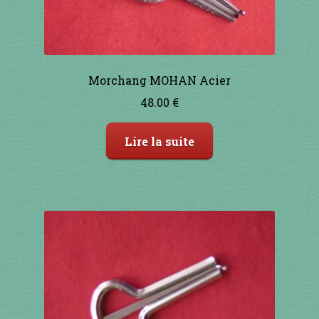
1 à 10€
11 à 20€
Morchang MOHAN Acier
21 à 30€
48.00
€
31 à 40€
Lire la suite
41 à 50€
51 à 60€
61 à 70€
71 à 80€
81 à 90€