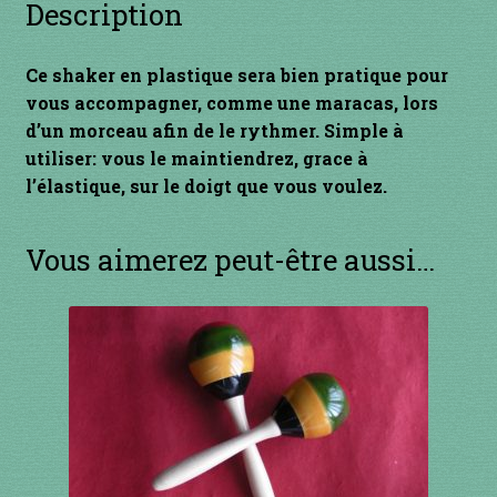
Description
INSTRUMENTS DIVERS
Ce shaker en plastique sera bien pratique pour
je suis confirmé
vous accompagner, comme une maracas, lors
d’un morceau afin de le rythmer. Simple à
je suis débutant
utiliser: vous le maintiendrez, grace à
l’élastique, sur le doigt que vous voulez.
Liens
Vous aimerez peut-être aussi…
Mon Compte
Newsletter
Panier
par prix