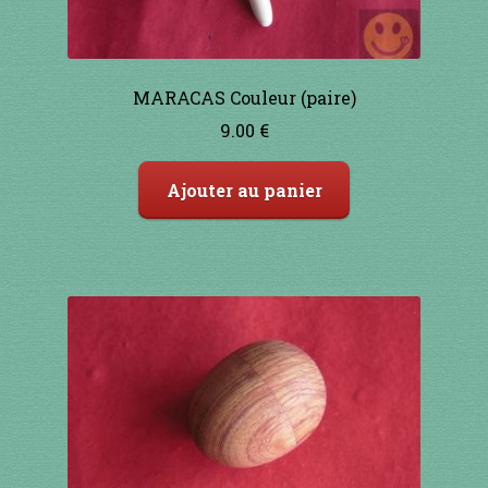
1 à 10€
11 à 20€
MARACAS Couleur (paire)
21 à 30€
9.00
€
31 à 40€
Ajouter au panier
41 à 50€
51 à 60€
61 à 70€
71 à 80€
81 à 90€