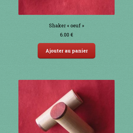
91 à 100€
Shaker « oeuf »
101 à 110€
6.00
€
111 à 120€
Ajouter au panier
121 à 130€
131 à 140€
141 à 150€
151€ et +
SHOP