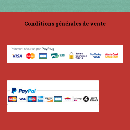
Contact
en acier
Conditions générales de vente
en bambou
en bois
en bronze
en cuivre
en laiton
en plastique
GUIMBARDES