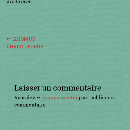
à percussion
kristo open
.
accordée
ACCUEIL
Navigation
Article
KHOMUS
précédent :
CHRISTOFOROV
CERFS VOLANTS
de
l’article
Commande
Comment fabriquer une guimbarde….
Laisser un commentaire
Comment jouer de la guimbarde….
Vous devez
vous connecter
pour publier un
commentaire.
Conditions générales de ventes et mentions
légales