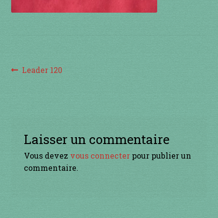
à percussion
accordée
ACCUEIL
Navigation
Article
Leader 120
CERFS VOLANTS
précédent :
de
l’article
Commande
Comment fabriquer une guimbarde….
Laisser un commentaire
Vous devez
vous connecter
pour publier un
Comment jouer de la guimbarde….
commentaire.
Conditions générales de ventes et mentions
légales