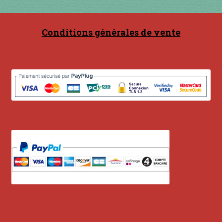
Contact
en acier
Conditions générales de vente
en bambou
en bois
en bronze
en cuivre
en laiton
en plastique
GUIMBARDES