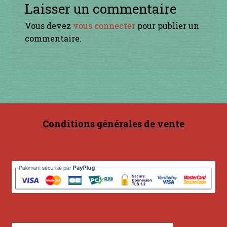
Contact
Laisser un commentaire
Vous devez
vous connecter
pour publier un
en acier
commentaire.
en bambou
en bois
en bronze
Conditions générales de vente
en cuivre
en laiton
en plastique
GUIMBARDES