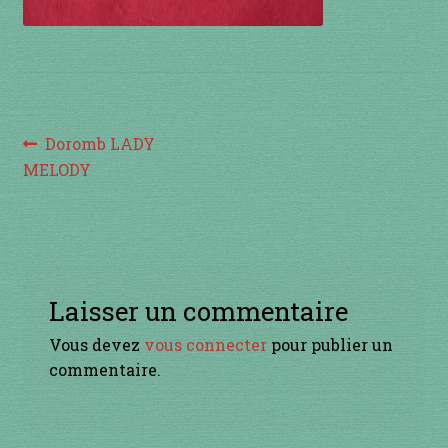
à percussion
accordée
ACCUEIL
Navigation
Article
Doromb LADY
CERFS VOLANTS
précédent :
MELODY
de
l’article
Commande
Comment fabriquer une guimbarde….
Laisser un commentaire
Comment jouer de la guimbarde….
Vous devez
vous connecter
pour publier un
commentaire.
Conditions générales de ventes et mentions
légales