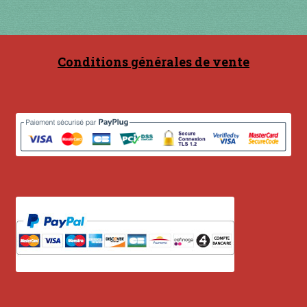
Contact
en acier
Conditions générales de vente
en bambou
en bois
en bronze
en cuivre
en laiton
en plastique
GUIMBARDES