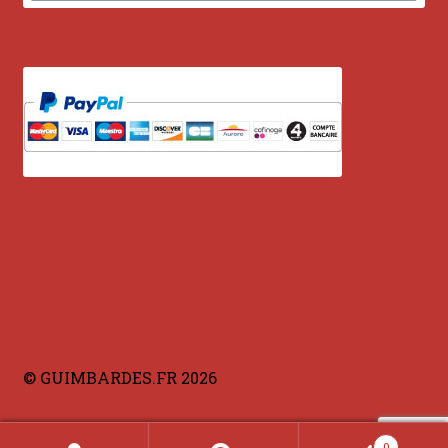
INSTRUMENTS DIVERS
je suis confirmé
je suis débutant
Liens
Mon Compte
Newsletter
Panier
© GUIMBARDES.FR 2026
par prix
0