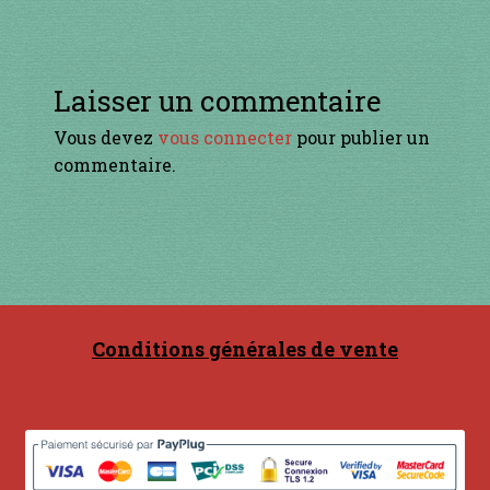
Contact
l’article
en acier
Laisser un commentaire
en bambou
Vous devez
vous connecter
pour publier un
commentaire.
en bois
en bronze
en cuivre
Conditions générales de vente
en laiton
en plastique
GUIMBARDES