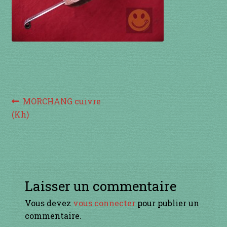
à percussion
accordée
ACCUEIL
CERFS VOLANTS
Navigation
Article
MORCHANG cuivre
Commande
précédent :
(Kh)
de
Comment fabriquer une guimbarde….
l’article
Comment jouer de la guimbarde….
Laisser un commentaire
Conditions générales de ventes et mentions
légales
Vous devez
vous connecter
pour publier un
commentaire.