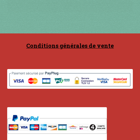
Contact
en acier
en bambou
Conditions générales de vente
en bois
en bronze
en cuivre
en laiton
en plastique
GUIMBARDES