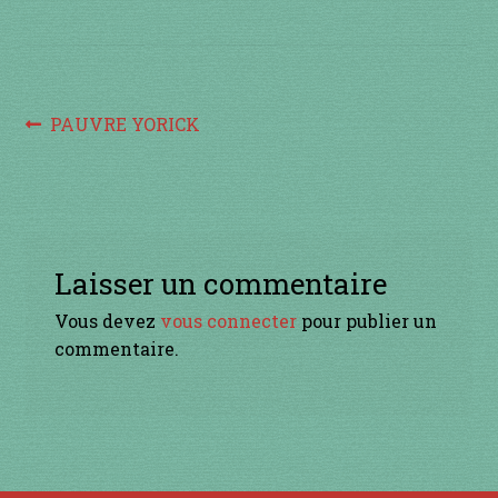
à percussion
accordée
Navigation
ACCUEIL
Article
PAUVRE YORICK
précédent :
de
CERFS VOLANTS
l’article
Commande
Laisser un commentaire
Comment fabriquer une guimbarde….
Vous devez
vous connecter
pour publier un
commentaire.
Comment jouer de la guimbarde….
Conditions générales de ventes et mentions
légales