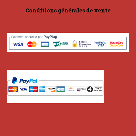
Contact
Conditions générales de vente
en acier
en bambou
en bois
en bronze
en cuivre
en laiton
en plastique
GUIMBARDES