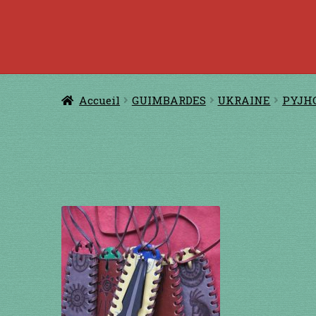
Accueil
à jouer avec une ficelle
à jouer con
CERFS VOLANTS
Comm
Accueil
GUIMBARDES
UKRAINE
PYJH
Conditions générales de ventes et men
GUIMBARDES
INSTRUMENTS DIVE