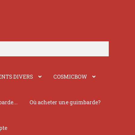
NTS DIVERS
COSMICBOW
barde….
Où acheter une guimbarde?
pte