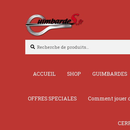
Aller
Aller
à
au
la
contenu
navigation
Recherche
Recherche
pour :
ACCUEIL
SHOP
GUIMBARDES
OFFRES SPECIALES
Comment jouer d
CER