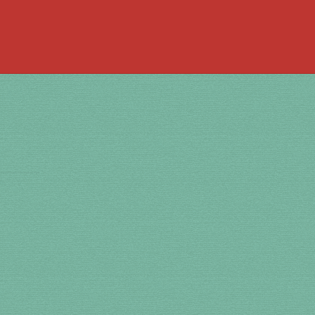
 la bouche
à percussion
accordée
ACCUEIL
jouer de la guimbarde….
 bronze
en cuivre
en laiton
en plastique
te
Newsletter
Panier
par prix
SHOP