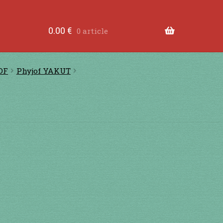
tre les dents
à jouer contre les lèvres
à jouer devant
0.00
€
0 article
ande
Comment fabriquer une guimbarde….
Comment 
OF
Phyjof YAKUT
tions légales
Contact
en acier
en bambou
en bois
en
RS
je suis confirmé
je suis débutant
Liens
Mon Comp