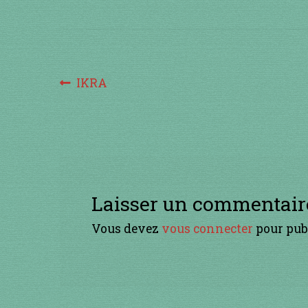
Navigation
Article
IKRA
précédent :
de
l’article
Laisser un commentair
Vous devez
vous connecter
pour pub