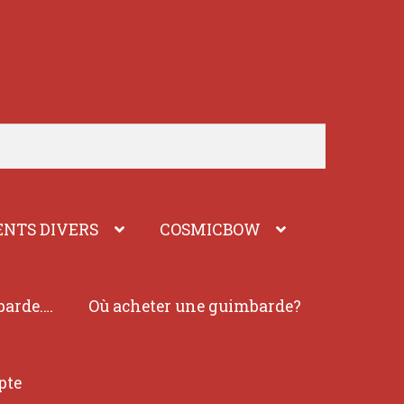
NTS DIVERS
COSMICBOW
barde….
Où acheter une guimbarde?
pte