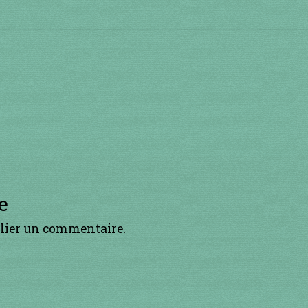
h
p
a
o
d
l
v
e
lier un commentaire.