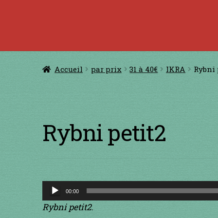
Accueil
à jouer avec une ficelle
à jouer con
CERFS VOLANTS
Comm
Accueil
par prix
31 à 40€
IKRA
Rybni 
Conditions générales de ventes et men
GUIMBARDES
INSTRUMENTS DIVE
Rybni petit2
Lecteur
00:00
audio
Rybni petit2
.