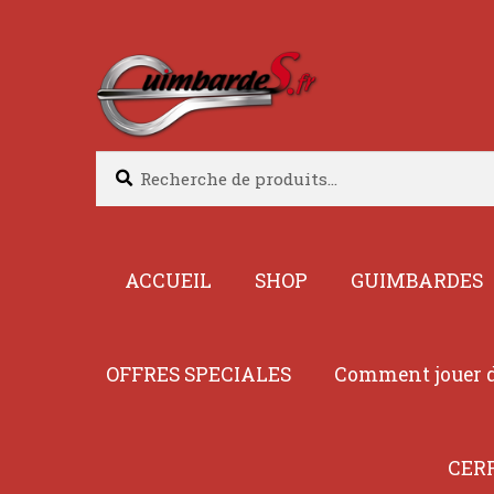
Aller
Aller
à
au
la
contenu
navigation
Recherche
Recherche
pour :
ACCUEIL
SHOP
GUIMBARDES
OFFRES SPECIALES
Comment jouer d
CER