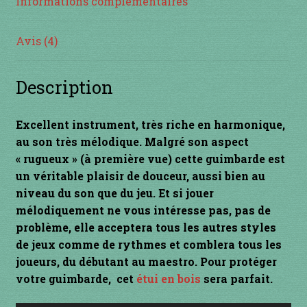
Informations complémentaires
INSTRUMENTS DIVERS
Avis (4)
je suis confirmé
Description
je suis débutant
Excellent instrument, très riche en harmonique,
Liens
au son très mélodique. Malgré son aspect
« rugueux » (à première vue) cette guimbarde est
Mon Compte
un véritable plaisir de douceur, aussi bien au
niveau du son que du jeu. Et si jouer
Newsletter
mélodiquement ne vous intéresse pas, pas de
problème, elle acceptera tous les autres styles
Panier
de jeux comme de rythmes et comblera tous les
joueurs, du débutant au maestro. Pour protéger
par prix
votre guimbarde, cet
étui en bois
sera parfait.