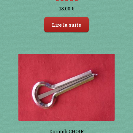
Note
5.00
sur
18.00
€
91 à 100€
5
Lire la suite
101 à 110€
111 à 120€
121 à 130€
131 à 140€
141 à 150€
151€ et +
SHOP
Doromb CHOIR