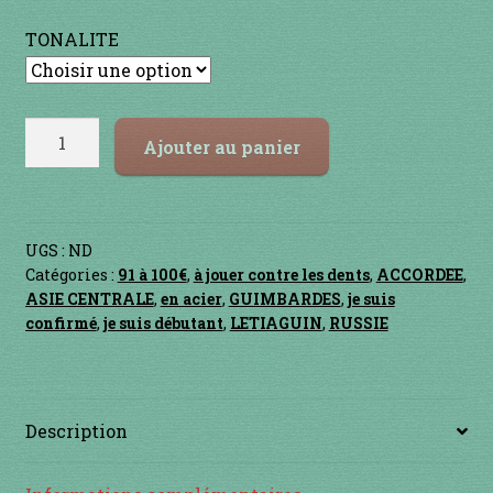
Contact
TONALITE
en acier
en bambou
quantité
Ajouter au panier
de
en bois
SOLOVEY
en bronze
UGS :
ND
Catégories :
91 à 100€
,
à jouer contre les dents
,
ACCORDEE
,
en cuivre
ASIE CENTRALE
,
en acier
,
GUIMBARDES
,
je suis
confirmé
,
je suis débutant
,
LETIAGUIN
,
RUSSIE
en laiton
en plastique
Description
GUIMBARDES