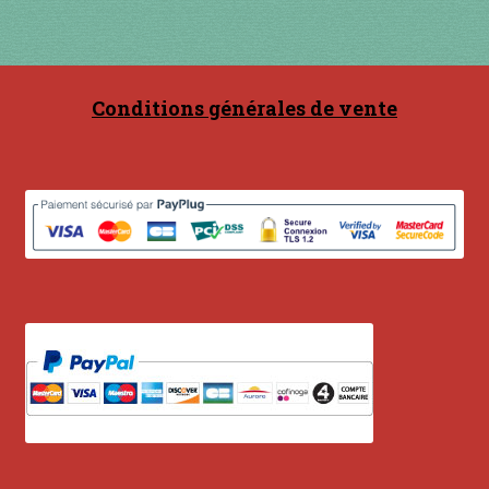
Contact
en acier
Conditions générales de vente
en bambou
en bois
en bronze
en cuivre
en laiton
en plastique
GUIMBARDES