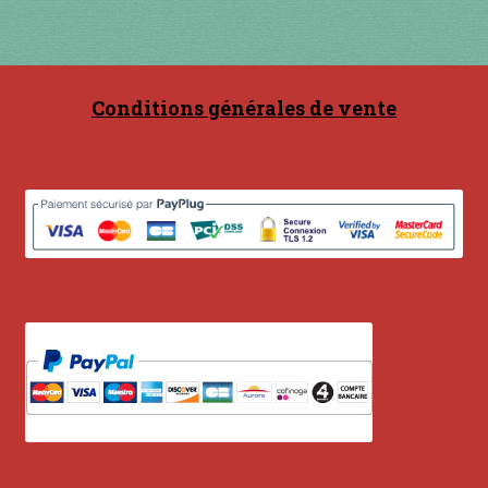
Contact
en acier
Conditions générales de vente
en bambou
en bois
en bronze
en cuivre
en laiton
en plastique
GUIMBARDES