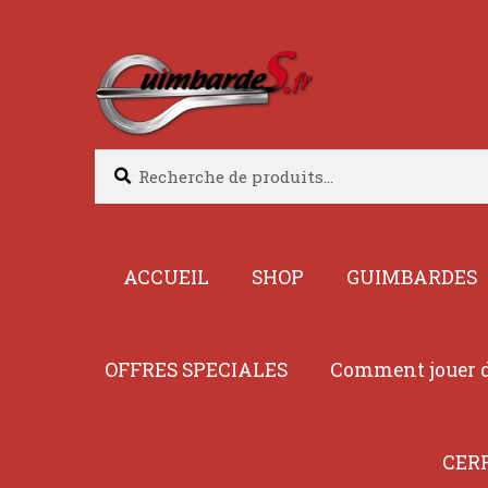
Aller
Aller
à
au
la
contenu
navigation
Recherche
Recherche
pour :
ACCUEIL
SHOP
GUIMBARDES
OFFRES SPECIALES
Comment jouer d
CER