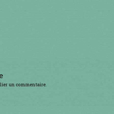
h
p
a
o
d
l
v
e
lier un commentaire.