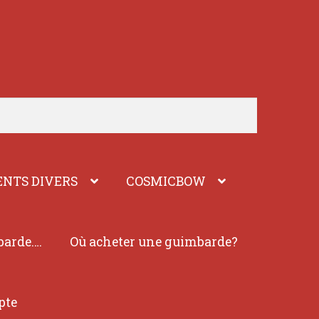
NTS DIVERS
COSMICBOW
barde….
Où acheter une guimbarde?
pte