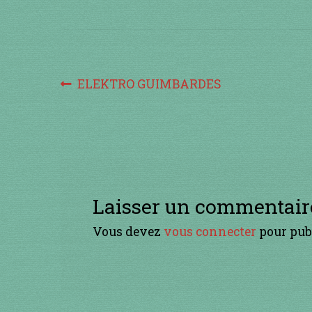
Navigation
Article
ELEKTRO GUIMBARDES
précédent :
de
l’article
Laisser un commentair
Vous devez
vous connecter
pour pub