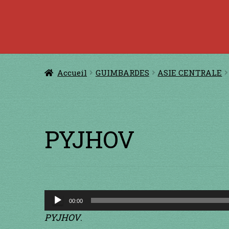
Accueil
à jouer avec une ficelle
à jouer con
CERFS VOLANTS
Comm
Accueil
GUIMBARDES
ASIE CENTRALE
Conditions générales de ventes et men
GUIMBARDES
INSTRUMENTS DIVE
PYJHOV
Lecteur
00:00
audio
PYJHOV
.