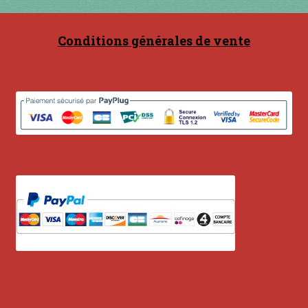
Contact
en acier
Conditions générales de vente
en bambou
en bois
en bronze
en cuivre
en laiton
en plastique
GUIMBARDES