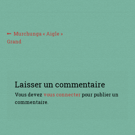
à percussion
accordée
Navigation
ACCUEIL
Article
Murchunga « Aigle »
précédent :
Grand
de
CERFS VOLANTS
l’article
Commande
Comment fabriquer une guimbarde….
Laisser un commentaire
Vous devez
vous connecter
pour publier un
Comment jouer de la guimbarde….
commentaire.
Conditions générales de ventes et mentions
légales