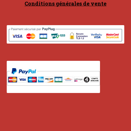
Contact
Conditions générales de vente
en acier
en bambou
en bois
en bronze
en cuivre
en laiton
en plastique
GUIMBARDES