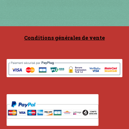
Contact
en acier
en bambou
Conditions générales de vente
en bois
en bronze
en cuivre
en laiton
en plastique
GUIMBARDES