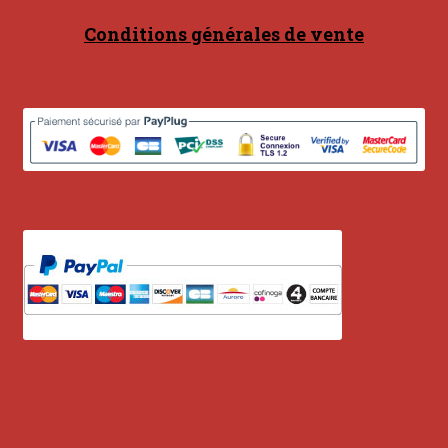
Contact
Conditions générales de vente
en acier
en bambou
en bois
en bronze
en cuivre
en laiton
en plastique
GUIMBARDES