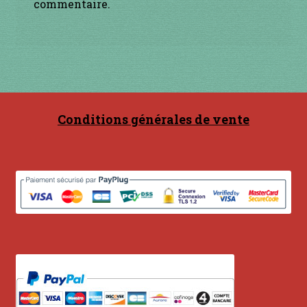
Contact
commentaire.
en acier
en bambou
en bois
Conditions générales de vente
en bronze
en cuivre
en laiton
en plastique
GUIMBARDES