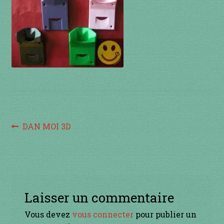
à percussion
accordée
ACCUEIL
CERFS VOLANTS
Commande
Navigation
Article
DAN MOI 3D
Comment fabriquer une guimbarde….
précédent :
de
Comment jouer de la guimbarde….
l’article
Conditions générales de ventes et mentions
Laisser un commentaire
légales
Vous devez
vous connecter
pour publier un