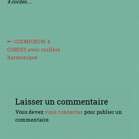
à percussion
4 cordes….
.
accordée
ACCUEIL
Navigation
Article
COSMICBOW 4
précédent :
CORDES avec cuillère
CERFS VOLANTS
de
harmonique
l’article
Commande
Comment fabriquer une guimbarde….
Laisser un commentaire
Comment jouer de la guimbarde….
Vous devez
vous connecter
pour publier un
Conditions générales de ventes et mentions
commentaire.
légales