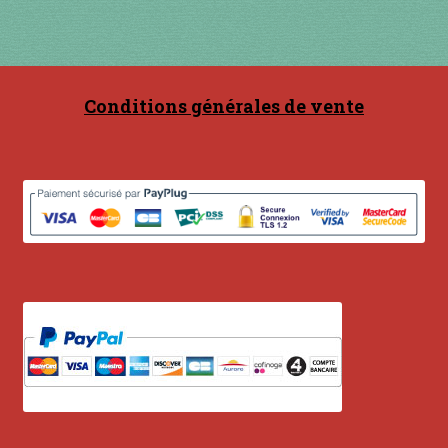
Contact
en acier
Conditions générales de vente
en bambou
en bois
en bronze
en cuivre
en laiton
en plastique
GUIMBARDES