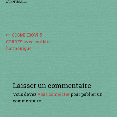
à percussion
5 cordes….
.
accordée
ACCUEIL
Navigation
Article
COSMICBOW 5
précédent :
CORDES avec cuillère
CERFS VOLANTS
de
harmonique
l’article
Commande
Comment fabriquer une guimbarde….
Laisser un commentaire
Comment jouer de la guimbarde….
Vous devez
vous connecter
pour publier un
Conditions générales de ventes et mentions
commentaire.
légales