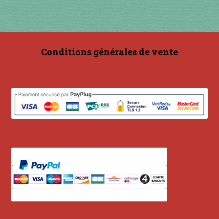
Contact
en acier
Conditions générales de vente
en bambou
en bois
en bronze
en cuivre
en laiton
en plastique
GUIMBARDES