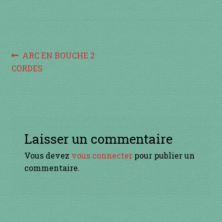
à percussion
accordée
Navigation
ACCUEIL
Article
ARC EN BOUCHE 2
précédent :
CORDES
de
CERFS VOLANTS
l’article
Commande
Comment fabriquer une guimbarde….
Laisser un commentaire
Vous devez
vous connecter
pour publier un
Comment jouer de la guimbarde….
commentaire.
Conditions générales de ventes et mentions
légales