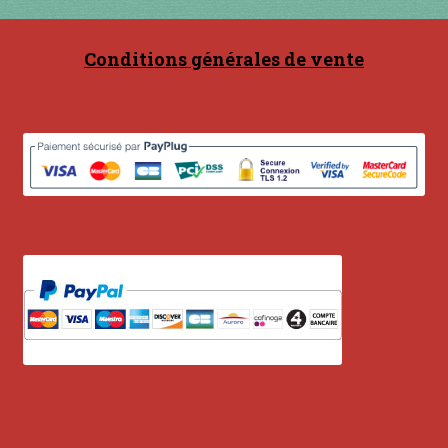
Contact
en acier
Conditions générales de vente
en bambou
en bois
en bronze
en cuivre
en laiton
en plastique
GUIMBARDES