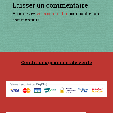
Contact
Laisser un commentaire
Vous devez
vous connecter
pour publier un
en acier
commentaire.
en bambou
en bois
en bronze
Conditions générales de vente
en cuivre
en laiton
en plastique
GUIMBARDES