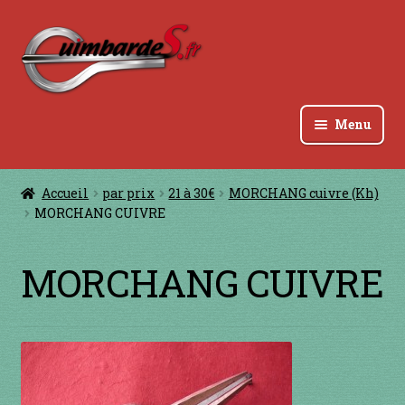
Aller
Aller
à
au
la
contenu
navigation
Menu
Accueil
Accueil
par prix
21 à 30€
MORCHANG cuivre (Kh)
MORCHANG CUIVRE
à jouer avec une ficelle
à jouer contre les dents
MORCHANG CUIVRE
à jouer contre les lèvres
à jouer devant la bouche