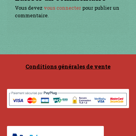
Contact
Vous devez
vous connecter
pour publier un
commentaire.
en acier
en bambou
en bois
en bronze
Conditions générales de vente
en cuivre
en laiton
en plastique
GUIMBARDES