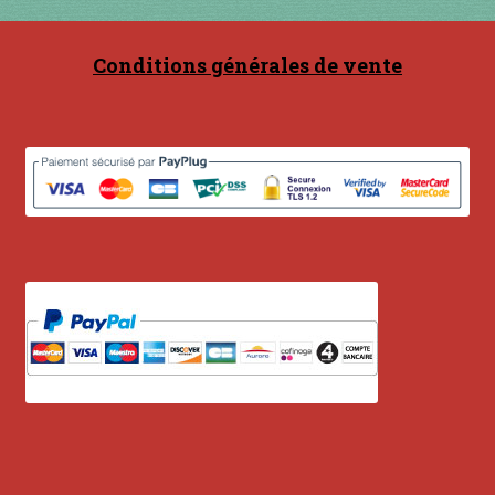
Contact
en acier
Conditions générales de vente
en bambou
en bois
en bronze
en cuivre
en laiton
en plastique
GUIMBARDES