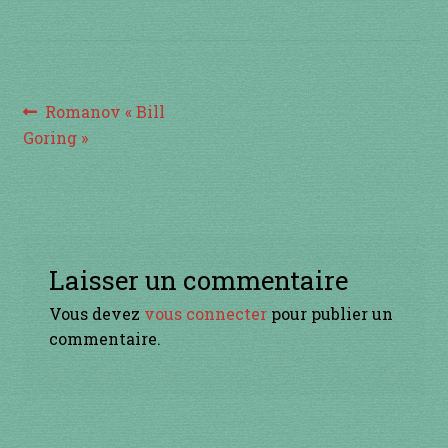
à percussion
accordée
Navigation
ACCUEIL
Article
Romanov « Bill
précédent :
Goring »
de
CERFS VOLANTS
l’article
Commande
Comment fabriquer une guimbarde….
Laisser un commentaire
Vous devez
vous connecter
pour publier un
Comment jouer de la guimbarde….
commentaire.
Conditions générales de ventes et mentions
légales