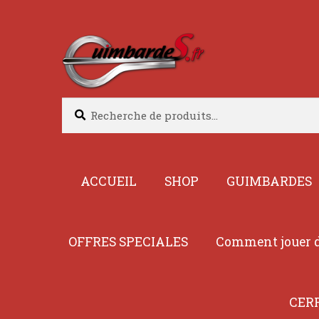
Aller
Aller
à
au
la
contenu
navigation
Recherche
Recherche
pour :
ACCUEIL
SHOP
GUIMBARDES
OFFRES SPECIALES
Comment jouer d
CER