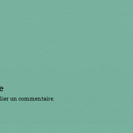
h
p
a
o
d
l
v
e
lier un commentaire.