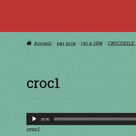
Accueil
à jouer avec une ficelle
à jouer con
CERFS VOLANTS
Comm
Accueil
par prix
141 à 150€
CROCODILE
Conditions générales de ventes et men
GUIMBARDES
INSTRUMENTS DIVE
croc1
Lecteur
00:00
audio
croc1
.