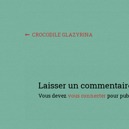
Navigation
Article
CROCODILE GLAZYRINA
précédent :
de
l’article
Laisser un commentair
Vous devez
vous connecter
pour pub