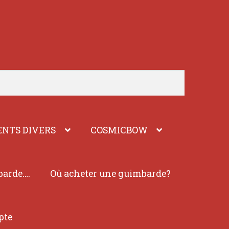
NTS DIVERS
COSMICBOW
barde….
Où acheter une guimbarde?
pte