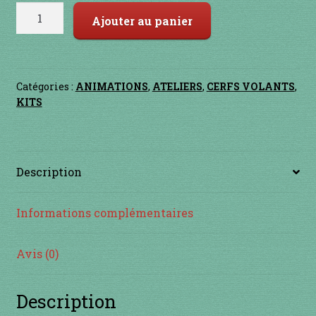
Contact
quantité
Ajouter au panier
de
en acier
Kit
50
en bambou
Cerfs
Catégories :
ANIMATIONS
,
ATELIERS
,
CERFS VOLANTS
,
Volants
KITS
en bois
en bronze
Description
en cuivre
Informations complémentaires
en laiton
Avis (0)
en plastique
Description
GUIMBARDES