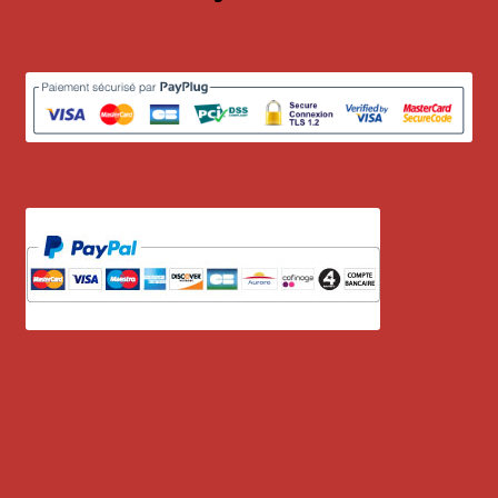
1 à 10€
11 à 20€
21 à 30€
31 à 40€
41 à 50€
51 à 60€
61 à 70€
71 à 80€
81 à 90€