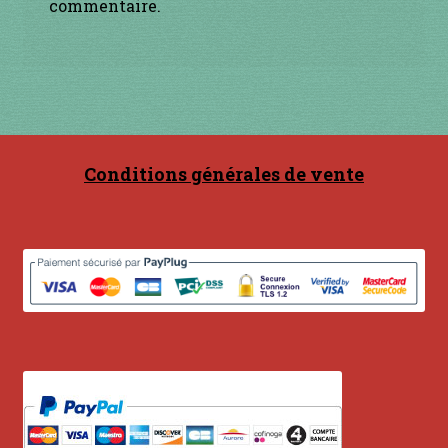
Contact
commentaire.
en acier
en bambou
en bois
Conditions générales de vente
en bronze
en cuivre
en laiton
en plastique
GUIMBARDES